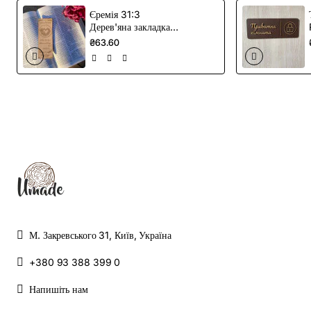
Єремія 31:3
Дерев'яна закладка –
Християнська
₴63.60
закладка з уривками
з Писання про любов
М. Закревського 31, Київ, Україна
+380 93 388 399 0
Напишіть нам