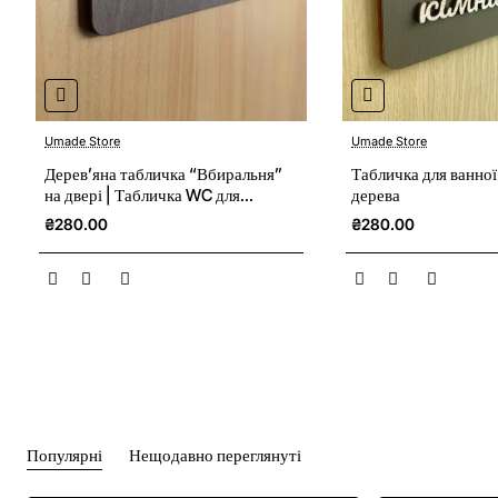
Umade Store
Umade Store
Дерев’яна табличка “Вбиральня”
Табличка для ванної
на двері | Табличка WC для
дерева
туалету
₴280.00
₴280.00
Популярні
Нещодавно переглянуті