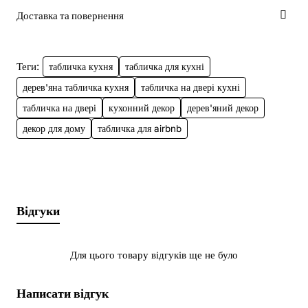
• Виробництво: ручна робота
Доставка та повернення
Розмір таблички (Ш×В): 210×80 мм
Теги:
табличка кухня
табличка для кухні
дерев'яна табличка кухня
табличка на двері кухні
Терміни виготовлення (1–3 дні)
табличка на двері
кухонний декор
дерев'яний декор
декор для дому
табличка для airbnb
Можливість термінового замовлення
Можливе виготовлення українською / англійською
Відгуки
Можливо внести будь-які зміни по дизайну, розміру
та кольору, працюємо за індивідуальним замовленням
Для цього товару відгуків ще не було
Порада:
Якщо ви хочете додати власне зображення або
складний логотип, ви зможете надіслати його нашому
Написати відгук
менеджеру в месенджер після оформлення замовлення.