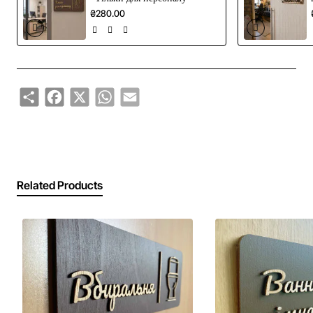
₴280.00
Share
Facebook
X
WhatsApp
Email
Related Products