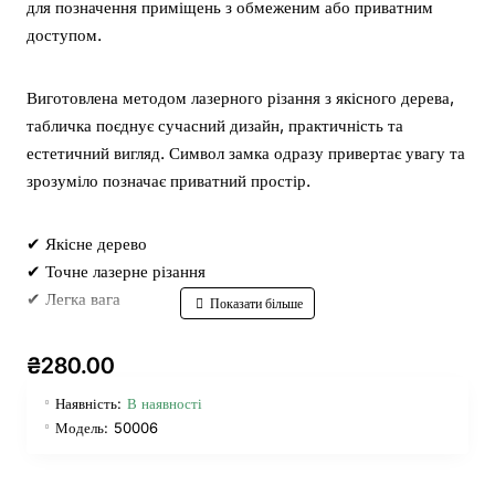
для позначення приміщень з обмеженим або приватним
доступом.
Виготовлена методом лазерного різання з якісного дерева,
табличка поєднує сучасний дизайн, практичність та
естетичний вигляд. Символ замка одразу привертає увагу та
зрозуміло позначає приватний простір.
✔ Якісне дерево
✔ Точне лазерне різання
✔ Легка вага
✔ Простий монтаж
✔ Оригінальний декоративний вигляд
₴280.00
Наявність:
В наявності
Характеристики:
Модель:
50006
• Матеріал: дерево / фанера
• Колір: темний горіх
• Спосіб кріплення: двосторонній скотч