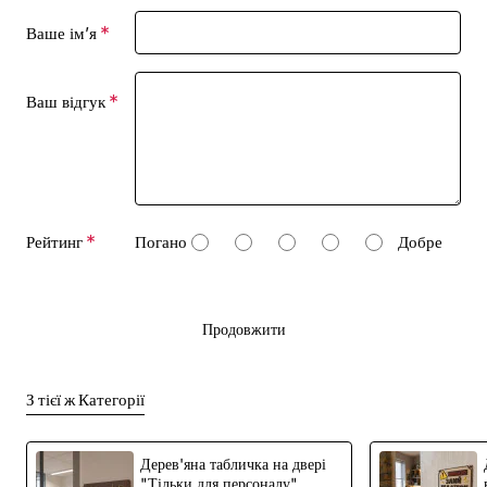
Ваше ім’я
«Зверніть увагу: текстура дерева може відрізнятися, що
робить кожен виріб унікальним».
Ваш відгук
Рейтинг
Погано
Добре
Продовжити
З тієї ж Категорії
Дерев'яна табличка на двері
"Тільки для персоналу"