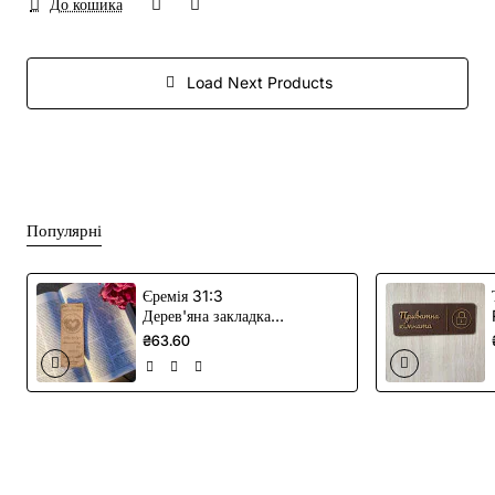
До кошика
Load Next Products
Популярні
Єремія 31:3
Дерев'яна закладка –
Християнська
₴63.60
закладка з уривками
з Писання про любов