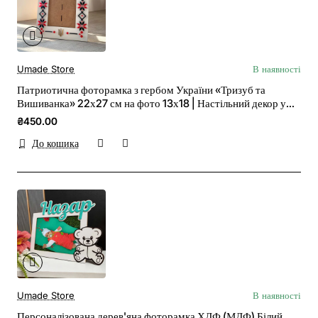
Umade Store
В наявності
Патриотична фоторамка з гербом України «Тризуб та
Вишиванка» 22х27 см на фото 13х18 | Настільний декор у
кабінет
₴450.00
До кошика
Umade Store
В наявності
Персоналізована дерев'яна фоторамка ХДФ (МДФ) Білий