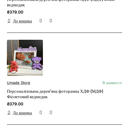
ведмедик
₴379.00
До кошика
Umade Store
В наявності
Персоналізована дерев'яна фоторамка ХДФ (МДФ)
Фіолетовий ведмедик
₴379.00
До кошика